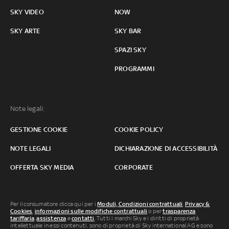
SKY VIDEO
NOW
SKY ARTE
SKY BAR
SPAZI SKY
PROGRAMMI
Note legali:
GESTIONE COOKIE
COOKIE POLICY
NOTE LEGALI
DICHIARAZIONE DI ACCESSIBILITÀ
OFFERTA SKY MEDIA
CORPORATE
Per il consumatore clicca qui per i
Moduli, Condizioni contrattuali
,
Privacy &
Cookies
,
informazioni sulle modifiche contrattuali
o per
trasparenza
tariffaria
,
assistenza
e
contatti
. Tutti i marchi Sky e i diritti di proprietà
intellettuale in essi contenuti, sono di proprietà di Sky international AG e sono