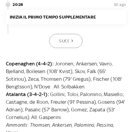
20:28
30 ago
INIZIA IL PRIMO TEMPO SUPPLEMENTARE
SUCCESSIVA
Copenaghen (4-4-2):
Joronen; Ankersen, Vavro,
Bjelland, Boilesen (108' Kvist); Skov, Falk (65'
Sotiriou), Zeca, Thomsen (79' Gregus); Fischer (108'
Bengtsson), N'Doye. All. Solbakken.
Atalanta (3-4-2-1):
Gollini; Toloi, Palomino, Masiello;
Castagne, de Roon, Freuler (91' Pessina), Gosens (94'
Adnan); Pasalic (57' Barrow), Gomez; Zapata (53'
Cornelius). All. Gasperini.
Ammoniti: Thomsen, Ankersen, Palomino, Pessina,