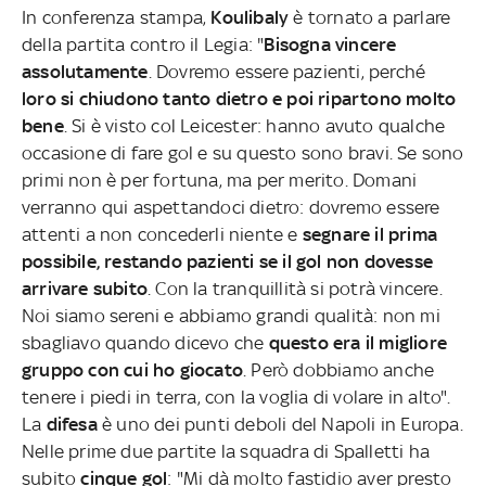
In conferenza stampa,
Koulibaly
è tornato a parlare
della partita contro il Legia: "
Bisogna vincere
assolutamente
. Dovremo essere pazienti, perché
loro si chiudono tanto dietro e poi ripartono molto
bene
. Si è visto col Leicester: hanno avuto qualche
occasione di fare gol e su questo sono bravi. Se sono
primi non è per fortuna, ma per merito. Domani
verranno qui aspettandoci dietro: dovremo essere
attenti a non concederli niente e
segnare il prima
possibile, restando pazienti se il gol non dovesse
arrivare subito
. Con la tranquillità si potrà vincere.
Noi siamo sereni e abbiamo grandi qualità: non mi
sbagliavo quando dicevo che
questo era il migliore
gruppo con cui ho giocato
. Però dobbiamo anche
tenere i piedi in terra, con la voglia di volare in alto".
La
difesa
è uno dei punti deboli del Napoli in Europa.
Nelle prime due partite la squadra di Spalletti ha
subito
cinque gol
: "Mi dà molto fastidio aver presto