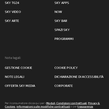
SKY TG24
SKY APPS
SKY VIDEO
NOW
SKY ARTE
SKY BAR
SPAZI SKY
PROGRAMMI
Note legali:
GESTIONE COOKIE
COOKIE POLICY
NOTE LEGALI
DICHIARAZIONE DI ACCESSIBILITÀ
OFFERTA SKY MEDIA
CORPORATE
Per il consumatore clicca qui per i
Moduli, Condizioni contrattuali
,
Privacy &
Cookies
,
informazioni sulle modifiche contrattuali
o per
trasparenza