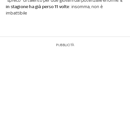
"spreco" di talento per due giovani dal potenziale enorme.
E
in stagione ha già perso 11 volte
: insomma, non è
imbattibile
PUBBLICITÀ