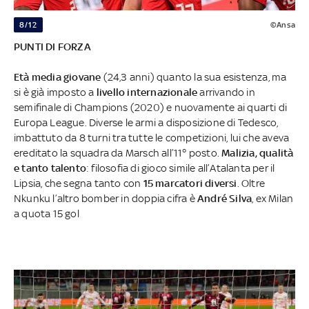
8/12
©Ansa
PUNTI DI FORZA
Età media giovane
(24,3 anni) quanto la sua esistenza, ma
si è già imposto a
livello internazionale
arrivando in
semifinale di Champions (2020) e nuovamente ai quarti di
Europa League. Diverse le armi a disposizione di Tedesco,
imbattuto da 8 turni tra tutte le competizioni, lui che aveva
ereditato la squadra da Marsch all’11° posto.
Malizia, qualità
e tanto talento
: filosofia di gioco simile all’Atalanta per il
Lipsia, che segna tanto con
15 marcatori diversi
. Oltre
Nkunku l’altro bomber in doppia cifra è
André Silva
, ex Milan
a quota 15 gol