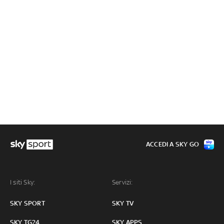
ACCEDI A SKY GO
I siti Sky:
Servizi:
SKY SPORT
SKY TV
SKY TG24
SKY APPS