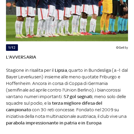
1/12
©Getty
L'AVVERSARIA
Stagione in risalita per il
Lipsia
, quarto in Bundesliga (a -1 dal
Bayer Leverkusen) insieme alle meno quotate Friburgo e
Hoffenheim. Ancora in corsa di Coppa di Germania
(semifinale ad aprile contro l'Union Berlino), i biancorossi
vantano numeri importanti:
57 gol segnati
, meno solo delle
squadre sul podio, e la
terza migliore difesa del
campionato
con 30 reti concesse. Fondato nel 2009 su
iniziativa della nota multinazionale austriaca, il club vive una
parabola impressionante in patria e in Europa