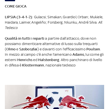
COME GIOCA
LIPSIA (3-4-1-2)
: Gulacsi; Simakan, Gvardiol, Orban; Mukiele,
Haidara, Laimer, Angeliño; Forsberg; Nkunku, André Silva.
All.
Tedesco
Qualità in tutti i reparti
a partire dall’attacco, dove non
possiamo dimenticare alternative di lusso sulla trequarti
(
Olmo
e
Szoboszlai
) e davanti con l'efficacissimo
Poulsen
.
In mezzo al campo c'è anche l'americano
Adams
, lui come gli
esterni
Henrichs
ed
Halstenberg
. Altro panchinaro di livello
in difesa è
Klostermann
, nazionale tedesco