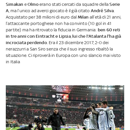
Simakan
e
Olmo
erano stati cercati da squadre della
Serie
A
, ma l’unico ad averci giocato è il già citato
André Silva
.
Acquistato per 38 milioni di euro dal
Milan
all’età di 21 anni,
l’attaccante portoghese non ha convinto (10 gol in 41
partite) ma ha ritrovato la fiducia in Germania:
ben 60 reti
in tre anni con Eintracht e Lipsia
,
lui che l'Atalanta l’ha già
incrociata perdendo
. Era il 23 dicembre 2017, 2-0 dei
nerazzurri a San Siro senza che il suo ingresso ribaltò la
situazione. Ci riproverà in Europa con uno slancio mai visto
in Italia