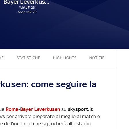
Bayer Leverkusen
Wirtz F. 28'
Andrich R. 73'
0 - 2
VE
STATISTICHE
HIGHLIGHTS
NOTIZIE
kusen: come seguire la
gue
Roma
-
Bayer Leverkusen
su
skysport.it
.
ews per arrivare preparato al meglio al match e
ve dell’incontro che si giocherà allo stadio