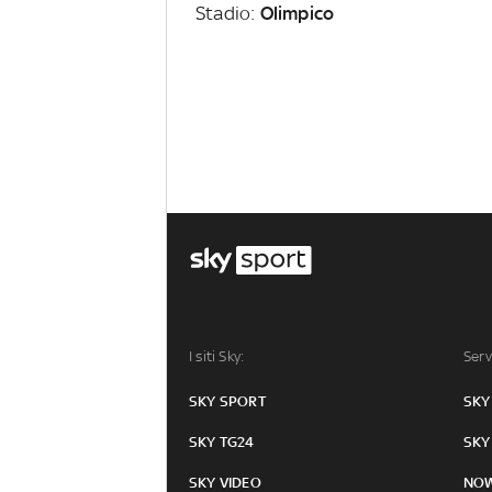
Stadio:
Olimpico
I siti Sky:
Serv
SKY SPORT
SKY
SKY TG24
SKY
SKY VIDEO
NO