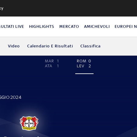
ky
SULTATI LIVE
HIGHLIGHTS
MERCATO
AMICHEVOLI
EUROPEI 
s
Video
Calendario E Risultati
Classifica
MAR
1
ROM
0
ATA
1
LEV
2
AGGIO 2024