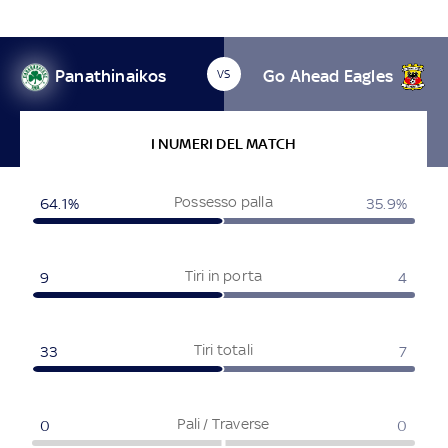
Panathinaikos
Go Ahead Eagles
VS
I NUMERI DEL MATCH
Possesso palla
64.1
%
35.9
%
Tiri in porta
9
4
Tiri totali
33
7
Pali / Traverse
0
0