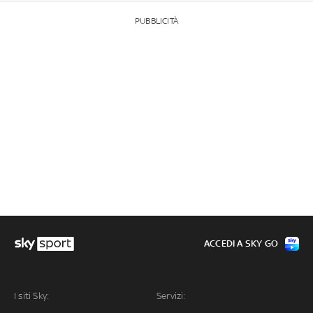
PUBBLICITÀ
ACCEDI A SKY GO
I siti Sky:
Servizi: