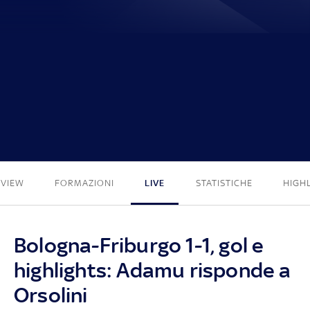
1 - 1
EVIEW
FORMAZIONI
LIVE
STATISTICHE
HIGH
Bologna-Friburgo 1-1, gol e
highlights: Adamu risponde a
Orsolini