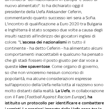
nuovo alimentato": lo ha dichiarato oggi il
presidente della Uefa Aleksander Ceferin,
commentando quanto successo ieri sera a Sofia.
L'incontro di qualificazione a Euro 2020 tra Bulgaria
e Inghilterra è stato sospeso due volte a causa degli
insulti razzisti all'indirizzo dei giocatori inglesi di
colore. "L'
ascesa dei nazionalismi
in tutto il
continente - ha detto Ceferin - ha alimentato alcuni
comportamenti inaccettabili e qualcuno ha pensato
che gli stadi fossero il posto giusto per dar voce a
queste
idee spaventose
. Come organo di governo,
so che non vinceremo nessun concorso di
popolarità, ma alcune considerazioni espresse
sull'approccio della Uefa nella lotta al razzismo sono
molto distanti dalla realtà.
La Uefa
, in collaborazione
con il Fare (
Football Against Racism Europe
),
ha
istituito un protocollo per identificare e combattere
i razzisti
.
Le sanzioni imposte dalla Uefa sono tra le