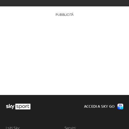
PUBBLICITÀ
ACCEDI A SKY GO
I siti Sky:
Servizi: