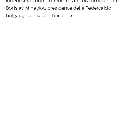
lunedì sera contro l'Inghilterra. E' ora ufficiale che
Borislav Mihaylov, presidente della Federcalcio
bulgara, ha lasciato l'incarico.