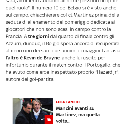
sarà, altrimenti abbiamo altri che possono ricoprire
quel ruolo". Il numero 10 del Belgio si è visto anche
sul campo, chiacchierare col ct Martinez prima della
seduta di allenamento del pomeriggio dedicata ai
giocatori che non sono scesi in campo contro la
Francia. A
tre giorni
dal quarto di finale contro gli
Azzurri, dunque, il Belgio spera ancora di recuperare
almeno uno dei suoi due uomini di maggior fantasia:
l’altro è Kevin de Bruyne
, anche lui uscito per
infortunio durante il match contro il Portogallo, che
ha avuto come eroe inaspettato proprio “Hazard jr”,
autore del gol-partita.
LEGGI ANCHE
Mancini avanti su
Martinez, ma quella
volta...