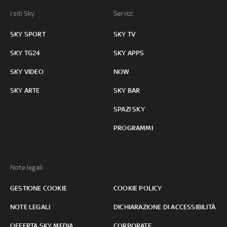
I siti Sky:
Servizi:
SKY SPORT
SKY TV
SKY TG24
SKY APPS
SKY VIDEO
NOW
SKY ARTE
SKY BAR
SPAZI SKY
PROGRAMMI
Note legali:
GESTIONE COOKIE
COOKIE POLICY
NOTE LEGALI
DICHIARAZIONE DI ACCESSIBILITÀ
OFFERTA SKY MEDIA
CORPORATE