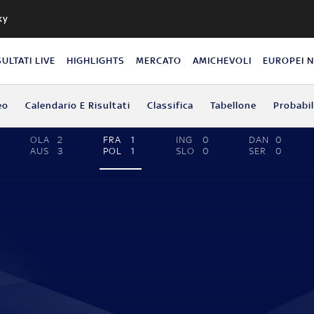
ky
SULTATI LIVE
HIGHLIGHTS
MERCATO
AMICHEVOLI
EUROPEI 
eo
Calendario E Risultati
Classifica
Tabellone
Probabil
OLA
2
FRA
1
ING
0
DAN
0
AUS
3
POL
1
SLO
0
SER
0