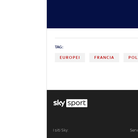
TAG:
EUROPEI
FRANCIA
POL
I siti Sky:
Serv