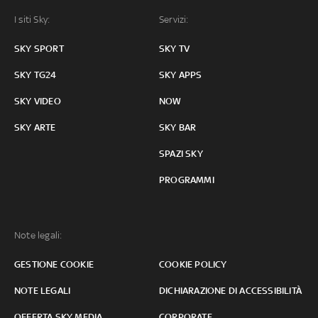
I siti Sky:
Servizi:
SKY SPORT
SKY TV
SKY TG24
SKY APPS
SKY VIDEO
NOW
SKY ARTE
SKY BAR
SPAZI SKY
PROGRAMMI
Note legali:
GESTIONE COOKIE
COOKIE POLICY
NOTE LEGALI
DICHIARAZIONE DI ACCESSIBILITÀ
OFFERTA SKY MEDIA
CORPORATE