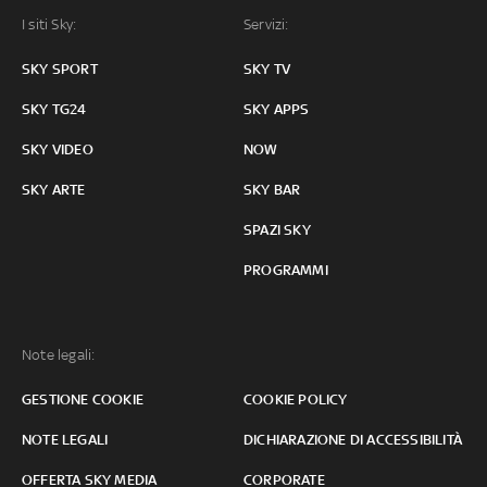
I siti Sky:
Servizi:
SKY SPORT
SKY TV
SKY TG24
SKY APPS
SKY VIDEO
NOW
SKY ARTE
SKY BAR
SPAZI SKY
PROGRAMMI
Note legali:
GESTIONE COOKIE
COOKIE POLICY
NOTE LEGALI
DICHIARAZIONE DI ACCESSIBILITÀ
OFFERTA SKY MEDIA
CORPORATE