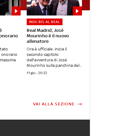
MOU BIS AL REAL
è
Real Madrid, José
 onorario
Mourinho è il nuovo
allenatore
stato
Ora è ufficiale: inizia il
 onorario
secondo capitolo
a massima
dell'avventura di José
Mourinho sulla panchina del...
11 giu - 20:22
VAI ALLA SEZIONE