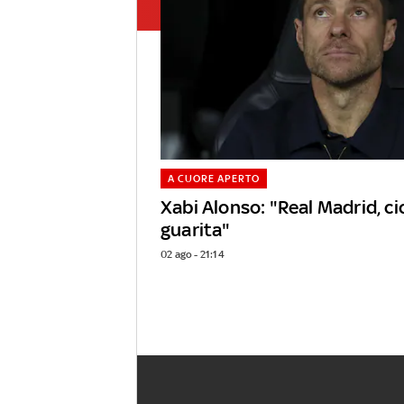
A CUORE APERTO
Xabi Alonso: "Real Madrid, ci
guarita"
02 ago - 21:14