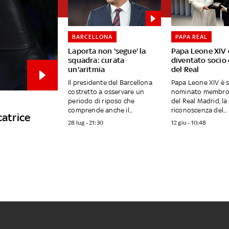
BARCELLONA
PAPA REAL
Laporta non 'segue' la
Papa Leone XIV 
squadra: curata
diventato socio
un'aritmia
del Real
Il presidente del Barcellona
Papa Leone XIV è 
costretto a osservare un
nominato membro
periodo di riposo che
del Real Madrid, l
comprende anche il...
riconoscenza del...
catrice
28 lug - 21:30
12 giu - 10:48