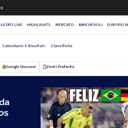
ky
SULTATI LIVE
HIGHLIGHTS
MERCATO
AMICHEVOLI
EUROPEI 
Calendario E Risultati
Classifiche
Google Discover
Fonti Preferite
 da
os