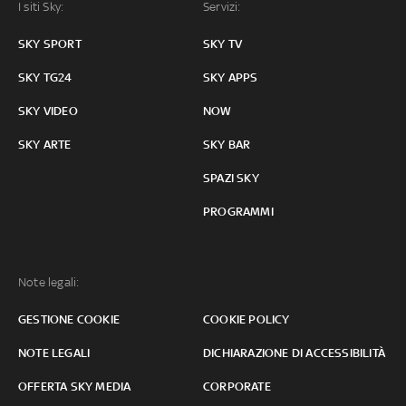
I siti Sky:
Servizi:
SKY SPORT
SKY TV
SKY TG24
SKY APPS
SKY VIDEO
NOW
SKY ARTE
SKY BAR
SPAZI SKY
PROGRAMMI
Note legali:
GESTIONE COOKIE
COOKIE POLICY
NOTE LEGALI
DICHIARAZIONE DI ACCESSIBILITÀ
OFFERTA SKY MEDIA
CORPORATE