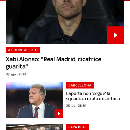
A CUORE APERTO
Xabi Alonso: "Real Madrid, cicatrice
guarita"
02 ago - 21:14
BARCELLONA
Laporta non 'segue' la
squadra: curata un'aritmia
28 lug - 21:30
PAPA REAL