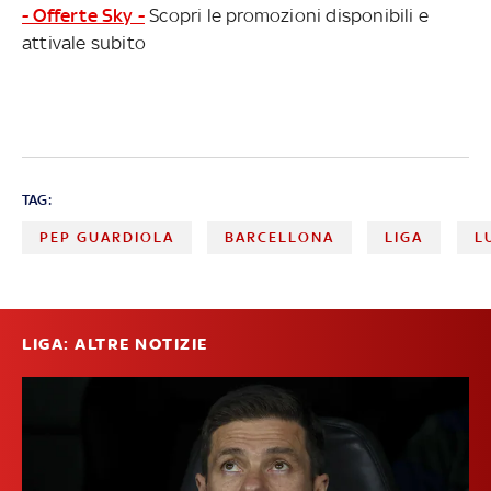
- Offerte Sky -
Scopri le promozioni disponibili e
attivale subito
TAG:
PEP GUARDIOLA
BARCELLONA
LIGA
L
LIGA: ALTRE NOTIZIE