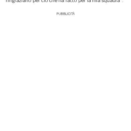
ringraziarlo per ciò che ha fatto per la mia squadra".
PUBBLICITÀ