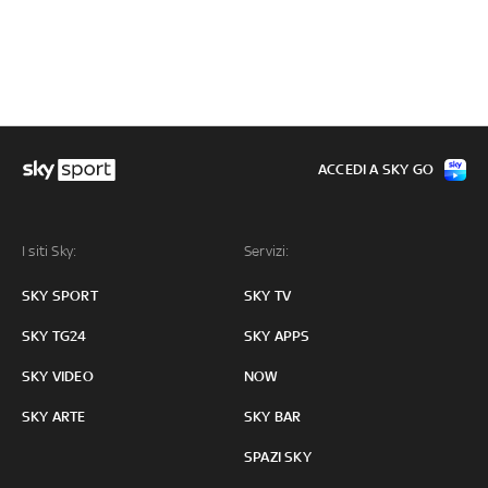
ACCEDI A SKY GO
I siti Sky:
Servizi:
SKY SPORT
SKY TV
SKY TG24
SKY APPS
SKY VIDEO
NOW
SKY ARTE
SKY BAR
SPAZI SKY