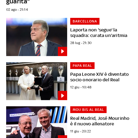
guarita"
02 ago - 21:14
BARCELLONA
Laporta non 'segue' la
squadra: curata un'aritmia
28 lug - 21:30
PAPA REAL
Papa Leone XIV è diventato
socio onorario del Real
12 giu - 10:48
MOU BIS AL REAL
Real Madrid, José Mourinho
è il nuovo allenatore
11 giu - 20:22