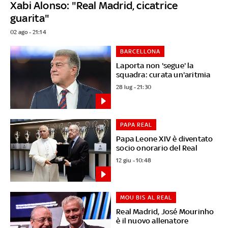
Xabi Alonso: "Real Madrid, cicatrice
guarita"
02 ago - 21:14
BARCELLONA
Laporta non 'segue' la
squadra: curata un'aritmia
28 lug - 21:30
PAPA REAL
Papa Leone XIV è diventato
socio onorario del Real
12 giu - 10:48
MOU BIS AL REAL
Real Madrid, José Mourinho
è il nuovo allenatore