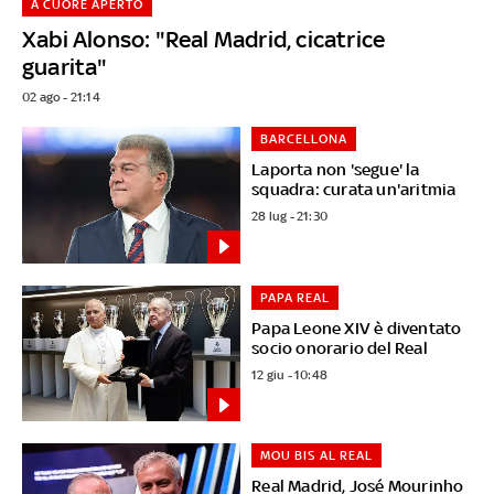
A CUORE APERTO
Xabi Alonso: "Real Madrid, cicatrice
guarita"
02 ago - 21:14
BARCELLONA
Laporta non 'segue' la
squadra: curata un'aritmia
28 lug - 21:30
PAPA REAL
Papa Leone XIV è diventato
socio onorario del Real
12 giu - 10:48
MOU BIS AL REAL
Real Madrid, José Mourinho