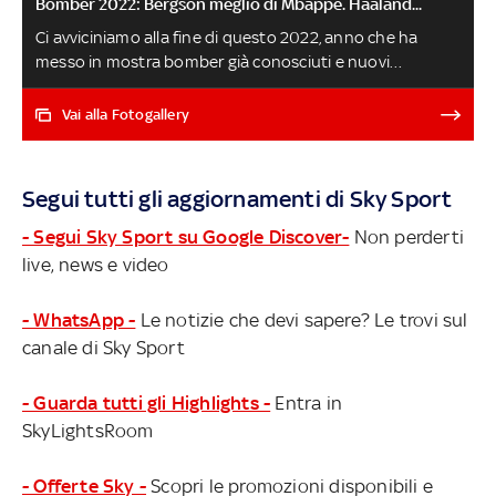
Bomber 2022: Bergson meglio di Mbappé. Haaland...
Ci avviciniamo alla fine di questo 2022, anno che ha
messo in mostra bomber già conosciuti e nuovi
cannonieri tra tutti i campionati del mondo (fino alla
terza serie). Chi è stato il più prolifico di tutti? Ecco la
Vai alla Fotogallery
classifica completa, stilata con i dati di Transfermarkt:
Mbappé si piazza sul podio, Haaland più indietro
Segui tutti gli aggiornamenti di Sky Sport
- Segui Sky Sport su Google Discover-
Non perderti
live, news e video
- WhatsApp -
Le notizie che devi sapere? Le trovi sul
canale di Sky Sport
- Guarda tutti gli Highlights -
Entra in
SkyLightsRoom
- Offerte Sky -
Scopri le promozioni disponibili e