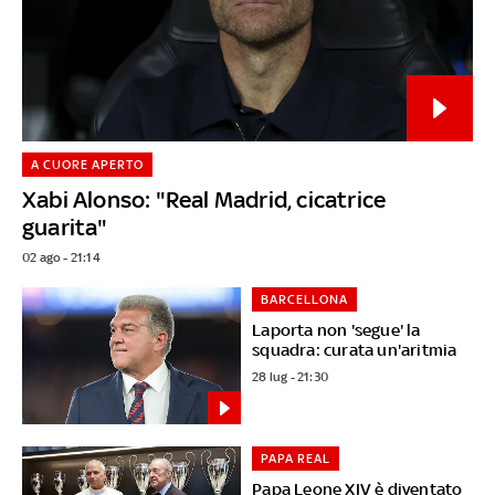
A CUORE APERTO
Xabi Alonso: "Real Madrid, cicatrice
guarita"
02 ago - 21:14
BARCELLONA
Laporta non 'segue' la
squadra: curata un'aritmia
28 lug - 21:30
PAPA REAL
Papa Leone XIV è diventato