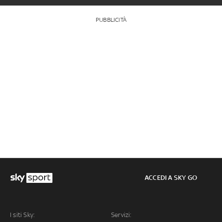
PUBBLICITÀ
ACCEDI A SKY GO
I siti Sky:
Servizi: