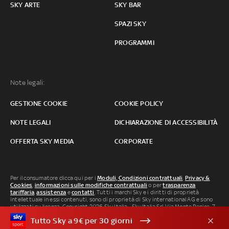
SKY ARTE
SKY BAR
SPAZI SKY
PROGRAMMI
Note legali:
GESTIONE COOKIE
COOKIE POLICY
NOTE LEGALI
DICHIARAZIONE DI ACCESSIBILITÀ
OFFERTA SKY MEDIA
CORPORATE
Per il consumatore clicca qui per i
Moduli, Condizioni contrattuali
,
Privacy &
Cookies
,
informazioni sulle modifiche contrattuali
o per
trasparenza
tariffaria
,
assistenza
e
contatti
. Tutti i marchi Sky e i diritti di proprietà
intellettuale in essi contenuti, sono di proprietà di Sky international AG e sono
utilizzati su licenza. Copyright 2026 Sky Italia - Sky Italia Srl Via Monte Penice, 7 -
20138 Milano P.IVA 04619241005. SkyTG24: ISSN 3035-1537 e SkySport: ISSN
Tutto Sky a 9€ per 30 giorni
3035-1545.
Segnalazione Abusi