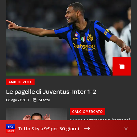
AMICHEVOLE
Le pagelle di Juventus-Inter 1-2
08 ago - 15:00
24 foto
CALCIOMERCATO
Bruno Guimaraes all'Arsenal
per 88 milioni
Tutto Sky a 9€ per 30 giorni
08 ago - 13:10