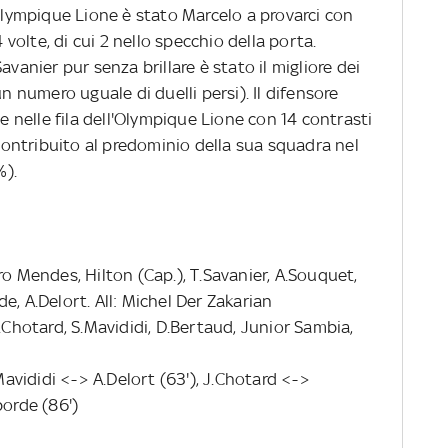
'Olympique Lione è stato Marcelo a provarci con
olte, di cui 2 nello specchio della porta.
avanier pur senza brillare è stato il migliore dei
un numero uguale di duelli persi). Il difensore
ce nelle fila dell'Olympique Lione con 14 contrasti
 contribuito al predominio della sua squadra nel
%).
ro Mendes, Hilton (Cap.), T.Savanier, A.Souquet,
rde, A.Delort. All: Michel Der Zakarian
J.Chotard, S.Mavididi, D.Bertaud, Junior Sambia,
.Mavididi <-> A.Delort (63'), J.Chotard <->
borde (86')