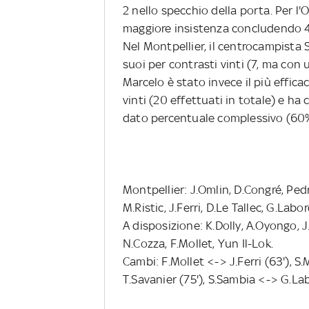
2 nello specchio della porta. Per l
maggiore insistenza concludendo 4 v
Nel Montpellier, il centrocampista S
suoi per contrasti vinti (7, ma con 
Marcelo è stato invece il più effica
vinti (20 effettuati in totale) e ha
dato percentuale complessivo (60
Montpellier: J.Omlin, D.Congré, Ped
M.Ristic, J.Ferri, D.Le Tallec, G.Labo
A disposizione: K.Dolly, A.Oyongo, 
N.Cozza, F.Mollet, Yun Il-Lok.
Cambi: F.Mollet <-> J.Ferri (63'), S
T.Savanier (75'), S.Sambia <-> G.La