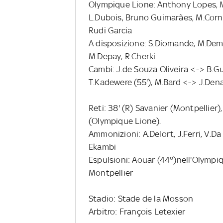
Olympique Lione: Anthony Lopes, M
L.Dubois, Bruno Guimarães, M.Cornet
Rudi Garcia
A disposizione: S.Diomande, M.Demb
M.Depay, R.Cherki.
Cambi: J.de Souza Oliveira <-> B.
T.Kadewere (55'), M.Bard <-> J.Dena
Reti: 38' (R) Savanier (Montpellier)
(Olympique Lione).
Ammonizioni: A.Delort, J.Ferri, V.D
Ekambi
Espulsioni: Aouar (44°)nell'Olympiqu
Montpellier
Stadio: Stade de la Mosson
Arbitro: François Letexier