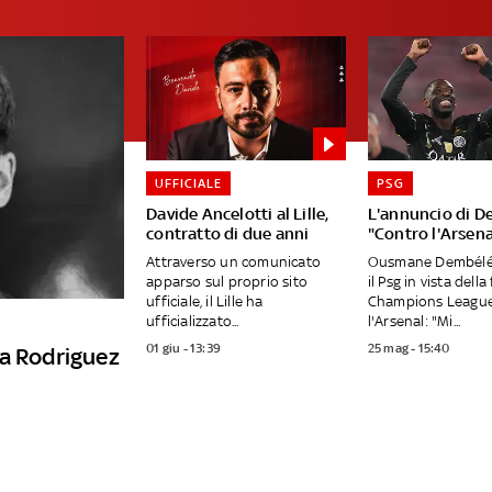
UFFICIALE
PSG
Davide Ancelotti al Lille,
L'annuncio di D
contratto di due anni
"Contro l'Arsena
Attraverso un comunicato
Ousmane Dembélé 
apparso sul proprio sito
il Psg in vista della
ufficiale, il Lille ha
Champions League
ufficializzato...
l'Arsenal: "Mi...
01 giu - 13:39
25 mag - 15:40
va Rodriguez