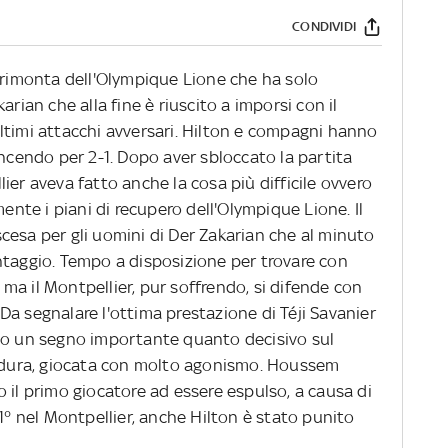
CONDIVIDI
i rimonta dell'Olympique Lione che ha solo
arian che alla fine è riuscito a imporsi con il
ltimi attacchi avversari. Hilton e compagni hanno
incendo per 2-1. Dopo aver sbloccato la partita
ellier aveva fatto anche la cosa più difficile ovvero
te i piani di recupero dell'Olympique Lione. Il
cesa per gli uomini di Der Zakarian che al minuto
ntaggio. Tempo a disposizione per trovare con
è ma il Montpellier, pur soffrendo, si difende con
. Da segnalare l'ottima prestazione di Téji Savanier
ato un segno importante quanto decisivo sul
a dura, giocata con molto agonismo. Houssem
 il primo giocatore ad essere espulso, a causa di
81° nel Montpellier, anche Hilton è stato punito