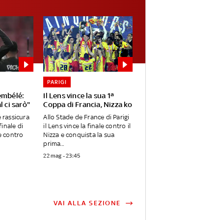
PARIGI
embélé:
Il Lens vince la sua 1ª
l ci sarò"
Coppa di Francia, Nizza ko
rassicura
Allo Stade de France di Parigi
 finale di
il Lens vince la finale contro il
 contro
Nizza e conquista la sua
prima...
22 mag - 23:45
VAI ALLA SEZIONE