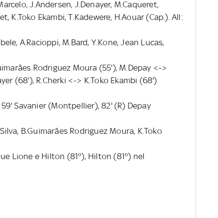
arcelo, J.Andersen, J.Denayer, M.Caqueret,
, K.Toko Ekambi, T.Kadewere, H.Aouar (Cap.). All:
ele, A.Racioppi, M.Bard, Y.Kone, Jean Lucas,
Guimarães Rodriguez Moura (55'), M.Depay <->
yer (68'), R.Cherki <-> K.Toko Ekambi (68')
, 59' Savanier (Montpellier), 82' (R) Depay
a Silva, B.Guimarães Rodriguez Moura, K.Toko
e Lione e Hilton (81°), Hilton (81°) nel