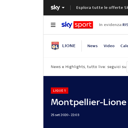
Esplora tutte le offerte S
In evidenza:
RI
LIONE
News
Video
Cal
News e Highlights, tutto live: seguici su
LIGUE 1
Montpellier-Lione
25 set 2020 - 22:03