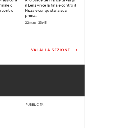
rassicura
Allo Stade de France di Parigi
 finale di
il Lens vince la finale contro il
 contro
Nizza e conquista la sua
prima...
22 mag - 23:45
VAI ALLA SEZIONE
PUBBLICITÀ