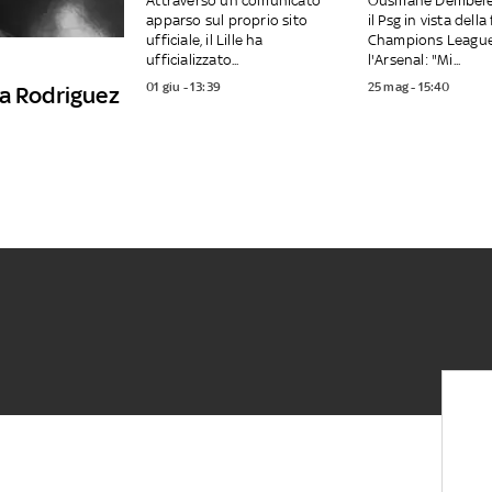
Attraverso un comunicato
Ousmane Dembélé 
apparso sul proprio sito
il Psg in vista della
ufficiale, il Lille ha
Champions League
ufficializzato...
l'Arsenal: "Mi...
01 giu - 13:39
25 mag - 15:40
va Rodriguez