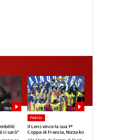
PARIGI
embélé:
Il Lens vince la sua 1ª
l ci sarò"
Coppa di Francia, Nizza ko