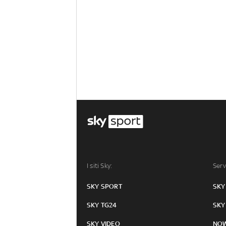
I siti Sky:
Serv
SKY SPORT
SKY
SKY TG24
SKY
SKY VIDEO
NO