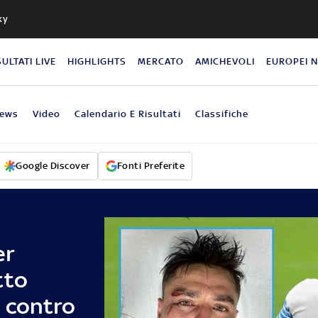
ky
SULTATI LIVE
HIGHLIGHTS
MERCATO
AMICHEVOLI
EUROPEI 
ews
Video
Calendario E Risultati
Classifiche
Google Discover
Fonti Preferite
er
tto
 contro