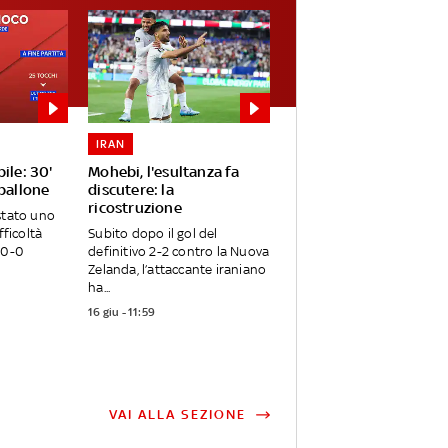
IRAN
ile: 30'
Mohebi, l'esultanza fa
 pallone
discutere: la
ricostruzione
stato uno
fficoltà
Subito dopo il gol del
 0-0
definitivo 2-2 contro la Nuova
Zelanda, l’attaccante iraniano
ha...
16 giu - 11:59
VAI ALLA SEZIONE