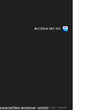
ACCEDI A SKY GO
renza tariffaria
,
assistenza
e
contatti
. Tutti i marchi