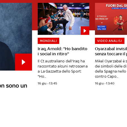
MONDIALI
VIDEO ANALISI
Iraq, Arnold: "Ho bandito
Oyarzabal invisib
i social in ritiro"
senza toccare il
Il Ct australiano dell'Iraq ha
Mikel Oyarzabal è 
raccontato alcuni retroscena
dei simboli delle di
a La Gazzetta dello Sport:
della Spagna nello
"Ho...
contro Capo...
16 giu - 13:45
16 giu - 13:40
Non sono un