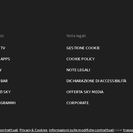
izi:
Note legali:
 TV
GESTIONE COOKIE
 APPS
COOKIE POLICY
W
NOTE LEGALI
 BAR
DICHIARAZIONE DI ACCESSIBILITÀ
ZI SKY
OFFERTA SKY MEDIA
GRAMMI
CORPORATE
contrattuali
,
Privacy & Cookies
,
informazioni sulle modifiche contrattuali
o per
traspa