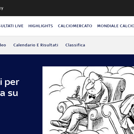
ky
SULTATI LIVE
HIGHLIGHTS
CALCIOMERCATO
MONDIALE CALCI
deo
Calendario E Risultati
Classifica
i per
a su