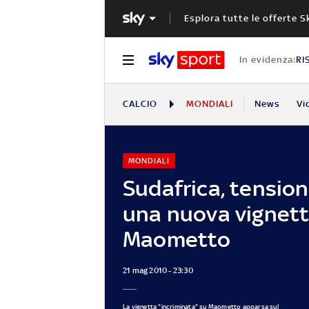
Esplora tutte le offerte S
In evidenza:
RI
CALCIO
MONDIALI
News
Vi
MONDIALI
Sudafrica, tension
una nuova vignett
Maometto
21 mag 2010 - 23:30
La vignetta "incriminata" su Maometto apparsa sul