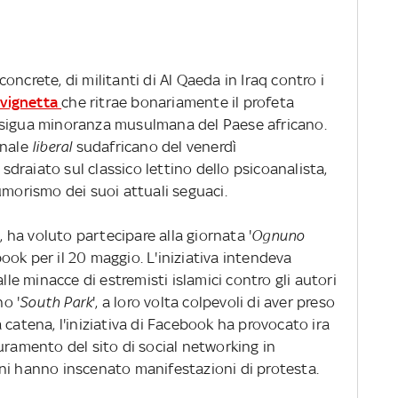
ncrete, di militanti di Al Qaeda in Iraq contro i
 vignetta
che ritrae bonariamente il profeta
esigua minoranza musulmana del Paese africano.
anale
liberal
sudafricano del venerdì
e, sdraiato sul classico lettino dello psicoanalista,
umorismo dei suoi attuali seguaci.
, ha voluto partecipare alla giornata '
Ognuno
ook per il 20 maggio. L'iniziativa intendeva
lle minacce di estremisti islamici contro gli autori
o '
South Park
', a loro volta colpevoli di aver preso
 catena, l'iniziativa di Facebook ha provocato ira
uramento del sito di social networking in
ni hanno inscenato manifestazioni di protesta.