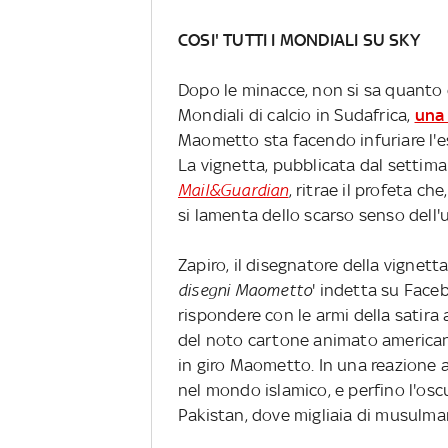
COSI' TUTTI I MONDIALI SU SKY
Dopo le minacce, non si sa quanto co
Mondiali di calcio in Sudafrica,
una
Maometto sta facendo infuriare l'
La vignetta, pubblicata dal settim
Mail&Guardian
, ritrae il profeta ch
si lamenta dello scarso senso dell'
Zapiro, il disegnatore della vignetta
disegni Maometto
' indetta su Faceb
rispondere con le armi della satira a
del noto cartone animato american
in giro Maometto. In una reazione a
nel mondo islamico, e perfino l'osc
Pakistan, dove migliaia di musulma