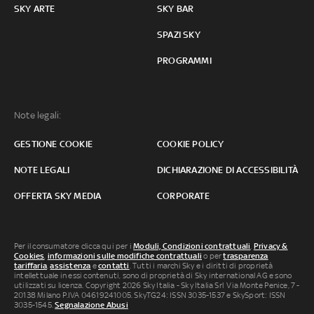
SKY ARTE
SKY BAR
SPAZI SKY
PROGRAMMI
Note legali:
GESTIONE COOKIE
COOKIE POLICY
NOTE LEGALI
DICHIARAZIONE DI ACCESSIBILITÀ
OFFERTA SKY MEDIA
CORPORATE
Per il consumatore clicca qui per i
Moduli, Condizioni contrattuali
,
Privacy &
Cookies
,
informazioni sulle modifiche contrattuali
o per
trasparenza
tariffaria
,
assistenza
e
contatti
. Tutti i marchi Sky e i diritti di proprietà
intellettuale in essi contenuti, sono di proprietà di Sky international AG e sono
utilizzati su licenza. Copyright 2026 Sky Italia - Sky Italia Srl Via Monte Penice, 7 -
20138 Milano P.IVA 04619241005. SkyTG24: ISSN 3035-1537 e SkySport: ISSN
3035-1545.
Segnalazione Abusi