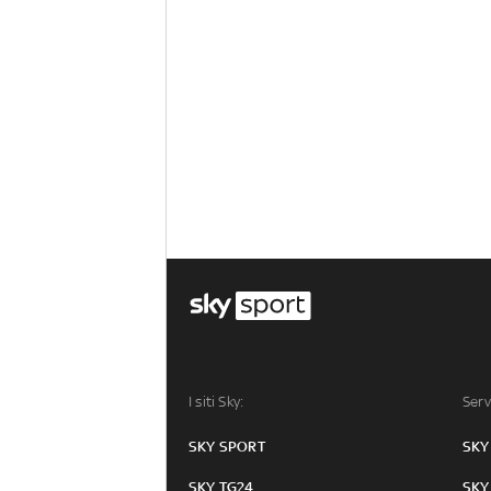
I siti Sky:
Serv
SKY SPORT
SKY
SKY TG24
SKY