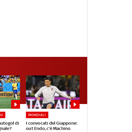
NO
MONDIALI
autogol di
I convocati del Giappone:
gnale?
out Endo, c'è Machino