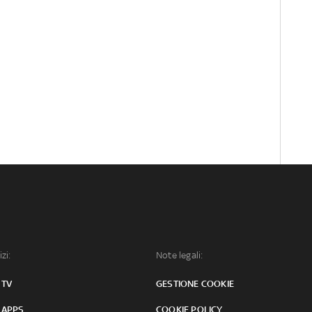
izi:
Note legali:
 TV
GESTIONE COOKIE
 APPS
COOKIE POLICY