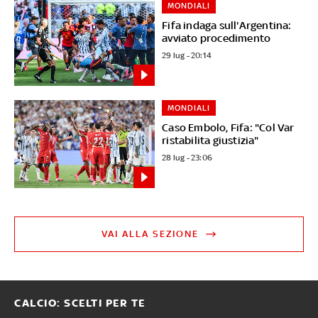
MONDIALI
Fifa indaga sull'Argentina:
avviato procedimento
29 lug - 20:14
MONDIALI
Caso Embolo, Fifa: "Col Var
ristabilita giustizia"
28 lug - 23:06
VAI ALLA SEZIONE
CALCIO: SCELTI PER TE