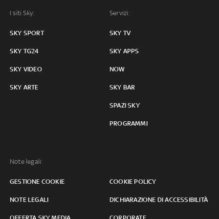
I siti Sky:
Servizi:
SKY SPORT
SKY TV
SKY TG24
SKY APPS
SKY VIDEO
NOW
SKY ARTE
SKY BAR
SPAZI SKY
PROGRAMMI
Note legali:
GESTIONE COOKIE
COOKIE POLICY
NOTE LEGALI
DICHIARAZIONE DI ACCESSIBILITÀ
OFFERTA SKY MEDIA
CORPORATE