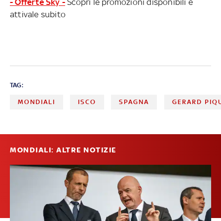
- Offerte Sky -
Scopri le promozioni disponibili e
attivale subito
TAG:
MONDIALI
ISCO
SPAGNA
GERARD PIQ
MONDIALI: ALTRE NOTIZIE