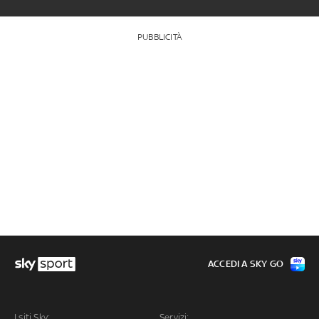
PUBBLICITÀ
ACCEDI A SKY GO
I siti Sky:
Servizi: