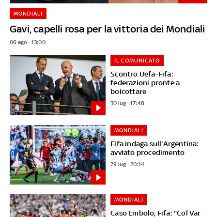
MONDIALI
Gavi, capelli rosa per la vittoria dei Mondiali
06 ago - 13:00
IL COMUNICATO
Scontro Uefa-Fifa:
federazioni pronte a
boicottare
30 lug - 17:48
MONDIALI
Fifa indaga sull'Argentina:
avviato procedimento
29 lug - 20:14
MONDIALI
Caso Embolo, Fifa: "Col Var