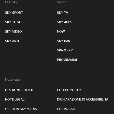
I siti Sky:
Servizi:
SKY SPORT
SKY TV
SKY TG24
SKY APPS
SKY VIDEO
NOW
SKY ARTE
SKY BAR
SPAZI SKY
PROGRAMMI
Note legali:
GESTIONE COOKIE
COOKIE POLICY
NOTE LEGALI
DICHIARAZIONE DI ACCESSIBILITÀ
OFFERTA SKY MEDIA
CORPORATE