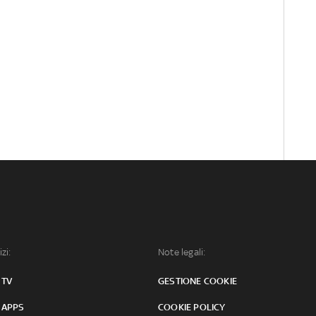
izi:
Note legali:
 TV
GESTIONE COOKIE
 APPS
COOKIE POLICY