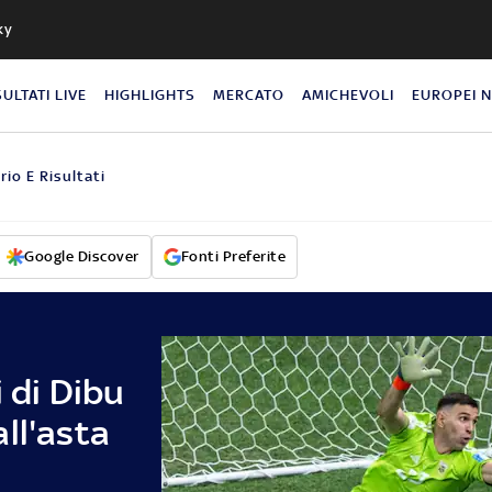
ky
SULTATI LIVE
HIGHLIGHTS
MERCATO
AMICHEVOLI
EUROPEI 
rio E Risultati
Google Discover
Fonti Preferite
 di Dibu
ll'asta