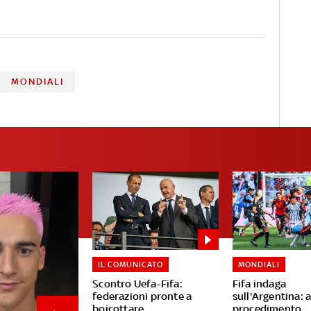
MONDIALI
IL COMUNICATO
MONDIALI
Scontro Uefa-Fifa:
Fifa indaga
federazioni pronte a
sull'Argentina: 
boicottare
procedimento