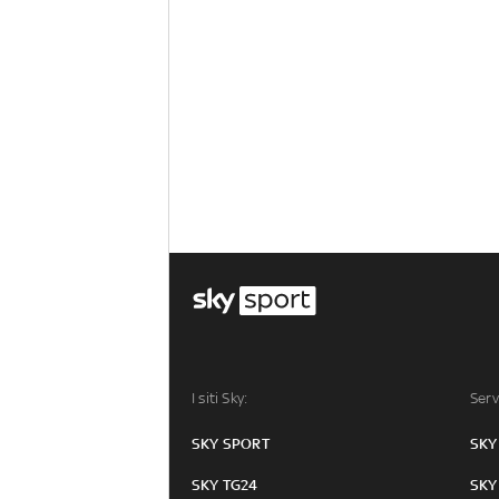
I siti Sky:
Serv
SKY SPORT
SKY
SKY TG24
SKY