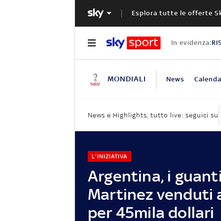
Esplora tutte le offerte S
In evidenza:
RI
MONDIALI
News
Calenda
News e Highlights, tutto live: seguici su
L'INIZIATIVA
Argentina, i guanti
Martinez venduti a
per 45mila dollari