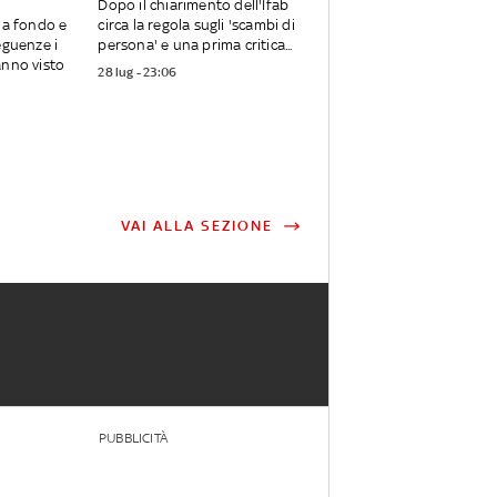
Dopo il chiarimento dell'Ifab
 a fondo e
circa la regola sugli 'scambi di
eguenze i
persona' e una prima critica...
anno visto
28 lug - 23:06
VAI ALLA SEZIONE
PUBBLICITÀ