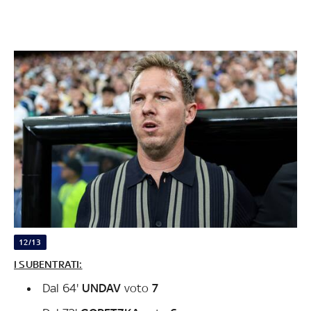
12/13
I SUBENTRATI:
Dal 64'
UNDAV
voto
7