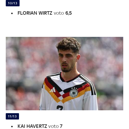
10/13
FLORIAN WIRTZ
voto
6,5
11/13
KAI HAVERTZ
voto
7