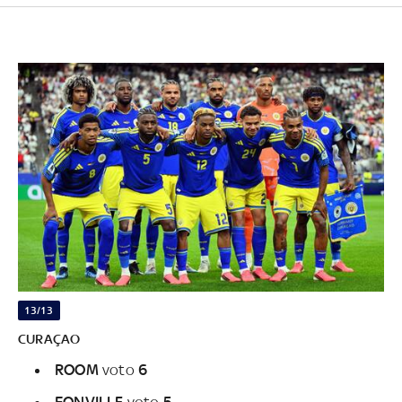
13/13
CURAÇAO
ROOM
voto
6