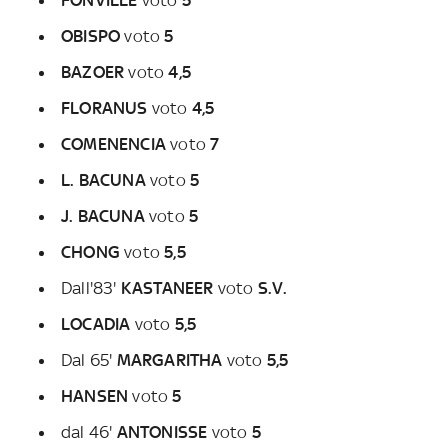
FONVILLE
voto
5
OBISPO
voto
5
BAZOER
voto
4,5
FLORANUS
voto
4,5
COMENENCIA
voto
7
L. BACUNA
voto
5
J. BACUNA
voto
5
CHONG
voto
5,5
Dall'83'
KASTANEER
voto
S.V.
LOCADIA
voto
5,5
Dal 65'
MARGARITHA
voto
5,5
HANSEN
voto
5
dal 46'
ANTONISSE
voto
5