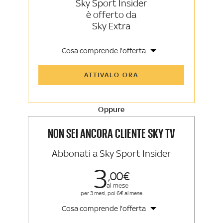
Sky Sport Insider
è offerto da
Sky Extra
Cosa comprende l'offerta
Tutti gli articoli di Sky Sport Insider e
ATTIVALO ORA
Sky TG24 Insider
Opinioni, retroscena e storie
raccontate dalle grandi firme di Sky
Sport e Sky TG24
Oppure
La newsletter esclusiva di Sky Sport
Insider e Sky TG24 Insider
NON SEI ANCORA CLIENTE SKY TV
Abbonati a Sky Sport Insider
3
00
al mese
per 3 mesi, poi 6€ al mese
Cosa comprende l'offerta