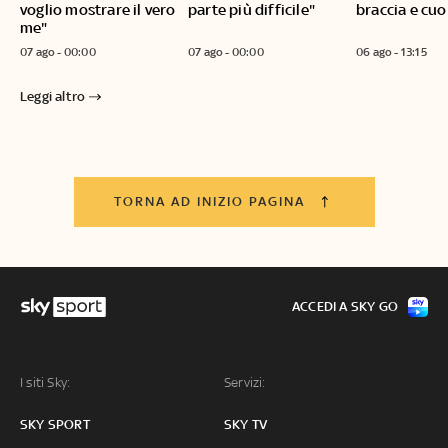
voglio mostrare il vero
parte più difficile"
braccia e cuo
me"
07 ago - 00:00
07 ago - 00:00
06 ago - 13:15
Leggi altro
TORNA AD INIZIO PAGINA
ACCEDI A SKY GO
I siti Sky:
Servizi:
SKY SPORT
SKY TV