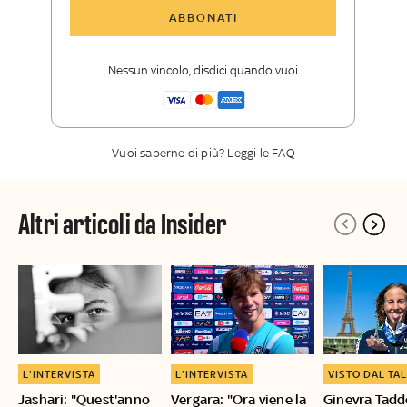
Tutti gli articoli di Sky Sport Insider
ABBONATI
Opinioni, retroscena e storie
raccontate dalle grandi firme di Sky
Nessun vincolo, disdici quando vuoi
Sport
La newsletter esclusiva di Sky Sport
Insider
Vuoi saperne di più? Leggi le FAQ
Altri articoli da Insider
L'INTERVISTA
L'INTERVISTA
VISTO DAL TA
Jashari: "Quest'anno
Vergara: "Ora viene la
Ginevra Tadd