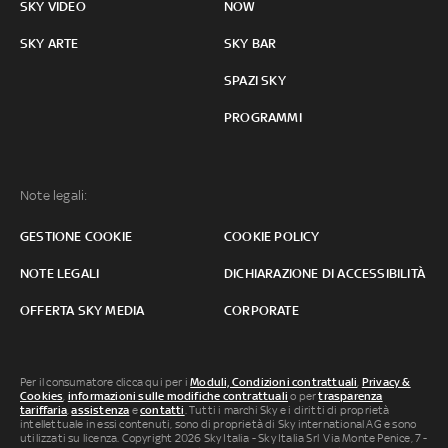
SKY VIDEO
NOW
SKY ARTE
SKY BAR
SPAZI SKY
PROGRAMMI
Note legali:
GESTIONE COOKIE
COOKIE POLICY
NOTE LEGALI
DICHIARAZIONE DI ACCESSIBILITÀ
OFFERTA SKY MEDIA
CORPORATE
Per il consumatore clicca qui per i
Moduli, Condizioni contrattuali
,
Privacy &
Cookies
,
informazioni sulle modifiche contrattuali
o per
trasparenza
tariffaria
,
assistenza
e
contatti
. Tutti i marchi Sky e i diritti di proprietà
intellettuale in essi contenuti, sono di proprietà di Sky international AG e sono
utilizzati su licenza. Copyright 2026 Sky Italia - Sky Italia Srl Via Monte Penice, 7 -