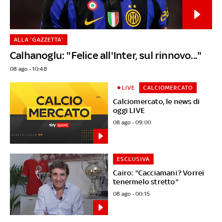
ALLA 'GAZZETTA'
Calhanoglu: "Felice all'Inter, sul rinnovo..."
08 ago - 10:48
LIVE
CALCIOMERCATO
Calciomercato, le news di
oggi LIVE
08 ago - 09:00
ESCLUSIVA
Cairo: "Cacciamani? Vorrei
tenermelo stretto"
08 ago - 00:15