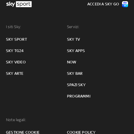
ACCEDI A SKY GO
I siti Sky:
Servizi:
SKY SPORT
SKY TV
SKY TG24
SKY APPS
SKY VIDEO
NOW
SKY ARTE
SKY BAR
SPAZI SKY
PROGRAMMI
Note legali:
GESTIONE COOKIE
COOKIE POLICY