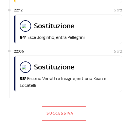
22:12
6 ott
sostituzione
64'
Esce Jorginho, entra Pellegrini
22:06
6 ott
sostituzione
58'
Escono Verratti e Insigne, entrano Kean e
Locatelli
SUCCESSIVA