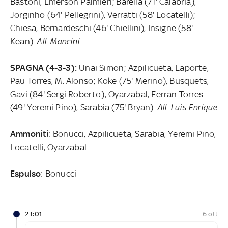
Bastoni, Emerson Palmieri; Barella (71' Calabria),
Jorginho (64' Pellegrini), Verratti (58' Locatelli);
Chiesa, Bernardeschi (46' Chiellini), Insigne (58'
Kean).
All. Mancini
SPAGNA (4-3-3):
Unai Simon; Azpilicueta, Laporte,
Pau Torres, M. Alonso; Koke (75' Merino), Busquets,
Gavi (84' Sergi Roberto); Oyarzabal, Ferran Torres
(49' Yeremi Pino), Sarabia (75' Bryan).
All. Luis Enrique
Ammoniti
: Bonucci, Azpilicueta, Sarabia, Yeremi Pino,
Locatelli, Oyarzabal
Espulso
: Bonucci
23:01
6 ott