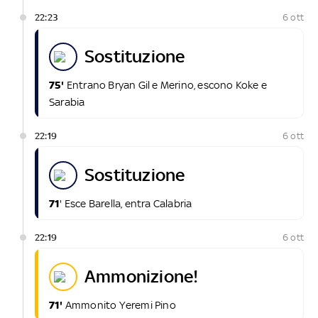
22:23
6 ott
sostituzione
75'
Entrano Bryan Gil e Merino, escono Koke e
Sarabia
22:19
6 ott
sostituzione
71
' Esce Barella, entra Calabria
22:19
6 ott
ammonizione!
71'
Ammonito Yeremi Pino