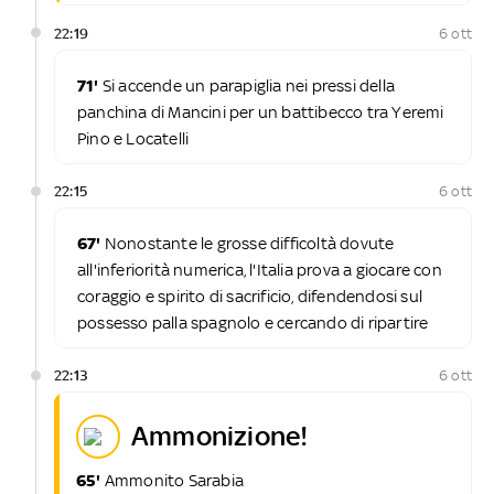
22:19
6 ott
71'
Si accende un parapiglia nei pressi della
panchina di Mancini per un battibecco tra Yeremi
Pino e Locatelli
22:15
6 ott
67'
Nonostante le grosse difficoltà dovute
all'inferiorità numerica, l'Italia prova a giocare con
coraggio e spirito di sacrificio, difendendosi sul
possesso palla spagnolo e cercando di ripartire
22:13
6 ott
ammonizione!
65'
Ammonito Sarabia