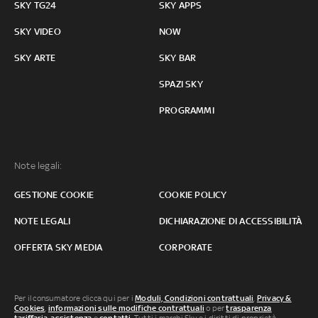
SKY TG24
SKY APPS
SKY VIDEO
NOW
SKY ARTE
SKY BAR
SPAZI SKY
PROGRAMMI
Note legali:
GESTIONE COOKIE
COOKIE POLICY
NOTE LEGALI
DICHIARAZIONE DI ACCESSIBILITÀ
OFFERTA SKY MEDIA
CORPORATE
Per il consumatore clicca qui per i
Moduli, Condizioni contrattuali
,
Privacy &
Cookies
,
informazioni sulle modifiche contrattuali
o per
trasparenza