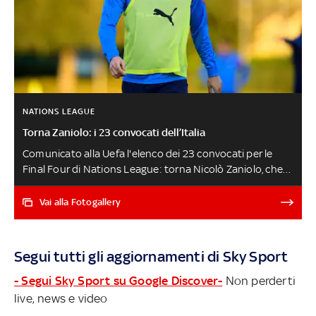
NATIONS LEAGUE
Torna Zaniolo: i 23 convocati dell’Italia
Comunicato alla Uefa l'elenco dei 23 convocati per le
Final Four di Nations League: torna Nicolò Zaniolo, che
mancava in Nazionale dallo scorso novembre. Presenti in
lista anche i cinque interisti Acerbi, Bastoni, Barella,
Vai alla Fotogallery
Dimarco e Darmian: impegnati sabato in Champions, si
aggregheranno dopo la finale di Istanbul. Sei gli esclusi
decisi da Mancini: Zaccagni, Locatelli e Gatti, Baschirotto,
Segui tutti gli aggiornamenti di Sky Sport
Buongiorno e Florenzi. Ecco le scelte del ct
- Segui Sky Sport su Google Discover-
Non perderti
live, news e video