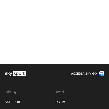
ACCEDI A SKY GO
I siti Sky:
Servizi:
SKY SPORT
SKY TV