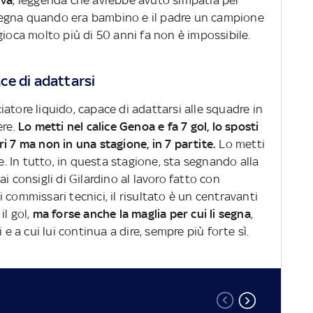
iva
, leggenda che avrebbe avuto simpatia per
degna quando era bambino e il padre un campione
gioca molto più di 50 anni fa non è impossibile.
ce di adattarsi
atore liquido, capace di adattarsi alle squadre in
re.
Lo metti nel calice Genoa e fa 7 gol, lo sposti
i 7 ma non in una stagione, in 7 partite.
Lo metti
ne. In tutto, in questa stagione, sta segnando alla
i consigli di Gilardino al lavoro fatto con
 commissari tecnici, il risultato è un centravanti
l gol,
ma forse anche la maglia per cui li segna
,
 e a cui lui continua a dire, sempre più forte sì.