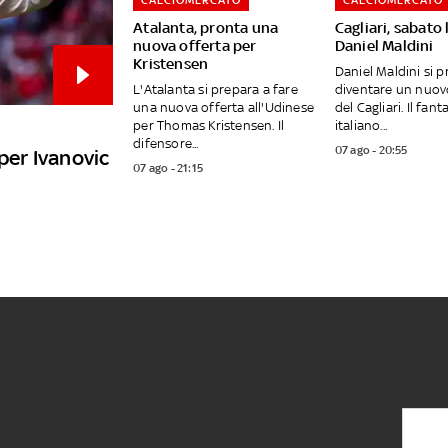
CALCIOMERCATO
CALCIOMERCATO
Atalanta, pronta una
Cagliari, sabato l
nuova offerta per
Daniel Maldini
Kristensen
Daniel Maldini si p
L'Atalanta si prepara a fare
diventare un nuov
una nuova offerta all'Udinese
del Cagliari. Il fant
per Thomas Kristensen. Il
italiano...
difensore...
07 ago - 20:55
 per Ivanovic
07 ago - 21:15