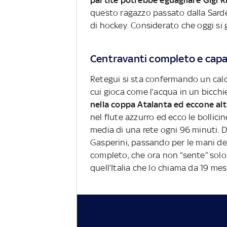
partite potrebbe eguagliare Gigi R
questo ragazzo passato dalla Sar
di hockey. Considerato che oggi si 
Centravanti completo e capa
Retegui si sta confermando un calci
cui gioca come l’acqua in un bicchie
nella coppa Atalanta ed eccone altr
nel flute azzurro ed ecco le bollici
media di una rete ogni 96 minuti. Da
Gasperini, passando per le mani dei
completo, che ora non “sente” solo i
quell’Italia che lo chiama da 19 mesi