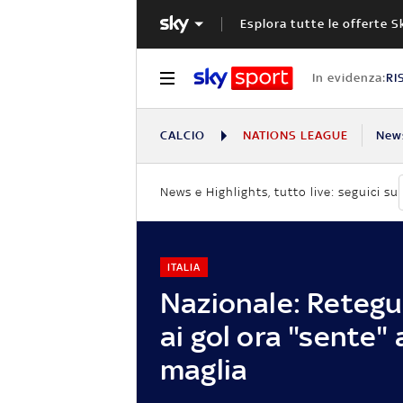
Esplora tutte le offerte S
In evidenza:
RI
CALCIO
NATIONS LEAGUE
New
News e Highlights, tutto live: seguici su
ITALIA
Nazionale: Retegui
ai gol ora "sente"
maglia