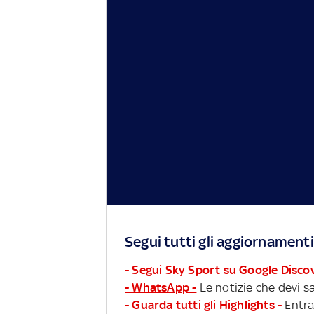
Segui tutti gli aggiornamenti
- Segui Sky Sport su Google Disco
- WhatsApp -
Le notizie che devi sa
- Guarda tutti gli Highlights -
Entra