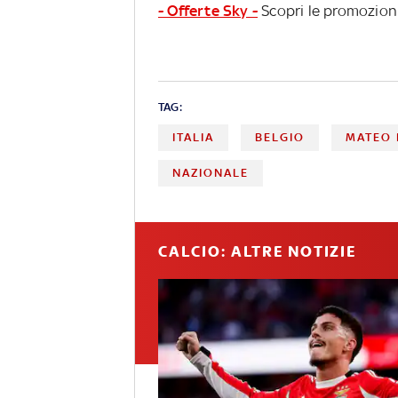
- Offerte Sky -
Scopri le promozioni
TAG:
ITALIA
BELGIO
MATEO 
NAZIONALE
CALCIO: ALTRE NOTIZIE