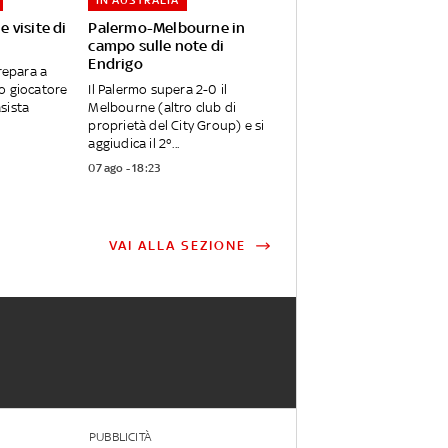
IN AUSTRALIA
e visite di
Palermo-Melbourne in
campo sulle note di
Endrigo
repara a
o giocatore
Il Palermo supera 2-0 il
asista
Melbourne (altro club di
proprietà del City Group) e si
aggiudica il 2°...
07 ago - 18:23
VAI ALLA SEZIONE
PUBBLICITÀ