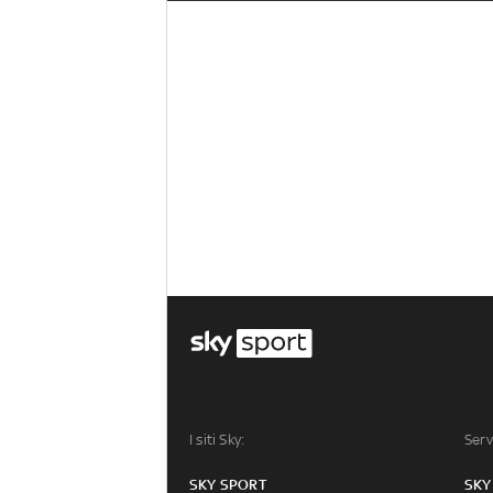
I siti Sky:
Serv
SKY SPORT
SKY