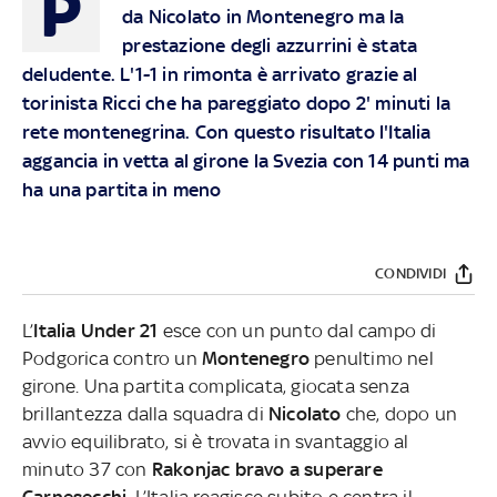
P
da Nicolato in Montenegro ma la
prestazione degli azzurrini è stata
deludente. L'1-1 in rimonta è arrivato grazie al
torinista Ricci che ha pareggiato dopo 2' minuti la
rete montenegrina. Con questo risultato l'Italia
aggancia in vetta al girone la Svezia con 14 punti ma
ha una partita in meno
CONDIVIDI
L’
Italia Under 21
esce con un punto dal campo di
Podgorica contro un
Montenegro
penultimo nel
girone. Una partita complicata, giocata senza
brillantezza dalla squadra di
Nicolato
che, dopo un
avvio equilibrato, si è trovata in svantaggio al
minuto 37 con
Rakonjac bravo a superare
Carnesecchi
. L’Italia reagisce subito e centra il