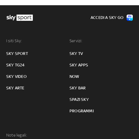
ACCEDI A SKY GO
I siti Sky:
Servizi:
SKY SPORT
SKY TV
SKY TG24
SKY APPS
SKY VIDEO
NOW
SKY ARTE
SKY BAR
SPAZI SKY
PROGRAMMI
Note legali: