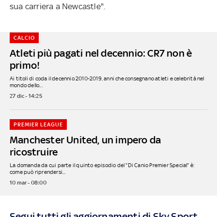
sua carriera a Newcastle".
CALCIO
Atleti più pagati nel decennio: CR7 non è
primo!
Ai titoli di coda il decennio 2010-2019, anni che consegnano atleti e celebrità nel
mondo dello...
27 dic - 14:25
PREMIER LEAGUE
Manchester United, un impero da
ricostruire
La domanda da cui parte il quinto episodio del "Di Canio Premier Special" è:
come può riprendersi...
10 mar - 08:00
Segui tutti gli aggiornamenti di Sky Sport