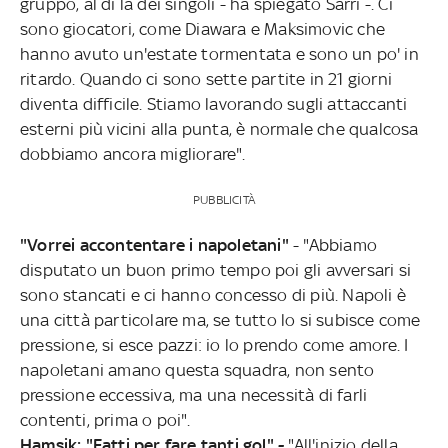
gruppo, al di là dei singoli - ha spiegato Sarri -. Ci
sono giocatori, come Diawara e Maksimovic che
hanno avuto un'estate tormentata e sono un po' in
ritardo. Quando ci sono sette partite in 21 giorni
diventa difficile. Stiamo lavorando sugli attaccanti
esterni più vicini alla punta, è normale che qualcosa
dobbiamo ancora migliorare".
PUBBLICITÀ
"Vorrei accontentare i napoletani"
- "Abbiamo
disputato un buon primo tempo poi gli avversari si
sono stancati e ci hanno concesso di più. Napoli è
una città particolare ma, se tutto lo si subisce come
pressione, si esce pazzi: io lo prendo come amore. I
napoletani amano questa squadra, non sento
pressione eccessiva, ma una necessità di farli
contenti, prima o poi".
Hamsik: "Fatti per fare tanti gol" -
"All'inizio della