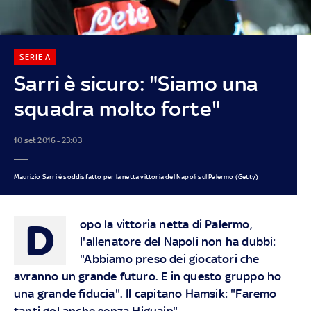
SERIE A
Sarri è sicuro: "Siamo una
squadra molto forte"
10 set 2016 - 23:03
Maurizio Sarri è soddisfatto per la netta vittoria del Napoli sul Palermo (Getty)
D
opo la vittoria netta di Palermo,
l'allenatore del Napoli non ha dubbi:
"Abbiamo preso dei giocatori che
avranno un grande futuro. E in questo gruppo ho
una grande fiducia". Il capitano Hamsik: "Faremo
tanti gol anche senza Higuain"