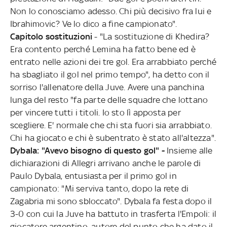
Non lo conosciamo adesso. Chi più decisivo fra lui e
Ibrahimovic? Ve lo dico a fine campionato".
Capitolo sostituzioni
- "La sostituzione di Khedira?
Era contento perché Lemina ha fatto bene ed è
entrato nelle azioni dei tre gol. Era arrabbiato perché
ha sbagliato il gol nel primo tempo", ha detto con il
sorriso l'allenatore della Juve. Avere una panchina
lunga del resto "fa parte delle squadre che lottano
per vincere tutti i titoli. Io sto lì apposta per
scegliere. E' normale che chi sta fuori sia arrabbiato.
Chi ha giocato e chi è subentrato è stato all'altezza".
Dybala: "Avevo bisogno di questo gol" -
Insieme alle
dichiarazioni di Allegri arrivano anche le parole di
Paulo Dybala, entusiasta per il primo gol in
campionato: "Mi serviva tanto, dopo la rete di
Zagabria mi sono sbloccato". Dybala fa festa dopo il
3-0 con cui la Juve ha battuto in trasferta l'Empoli: il
giocatore argentino, autore del punto che ha dato il