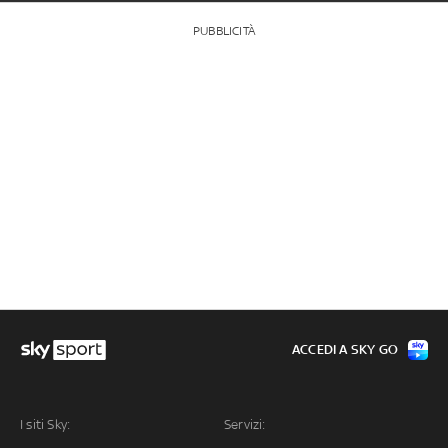
PUBBLICITÀ
ACCEDI A SKY GO
I siti Sky:
Servizi: