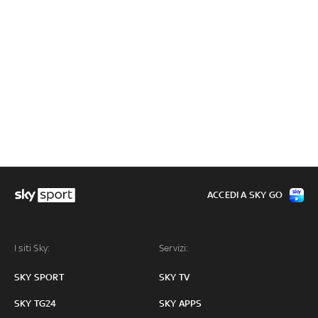
ACCEDI A SKY GO
I siti Sky:
Servizi:
SKY SPORT
SKY TV
SKY TG24
SKY APPS