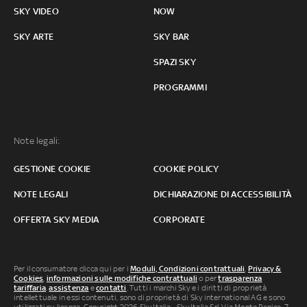
SKY VIDEO
NOW
SKY ARTE
SKY BAR
SPAZI SKY
PROGRAMMI
Note legali:
GESTIONE COOKIE
COOKIE POLICY
NOTE LEGALI
DICHIARAZIONE DI ACCESSIBILITÀ
OFFERTA SKY MEDIA
CORPORATE
Per il consumatore clicca qui per i
Moduli, Condizioni contrattuali
,
Privacy &
Cookies
,
informazioni sulle modifiche contrattuali
o per
trasparenza
tariffaria
,
assistenza
e
contatti
. Tutti i marchi Sky e i diritti di proprietà
intellettuale in essi contenuti, sono di proprietà di Sky international AG e sono
utilizzati su licenza. Copyright 2026 Sky Italia - Sky Italia Srl Via Monte Penice, 7 -