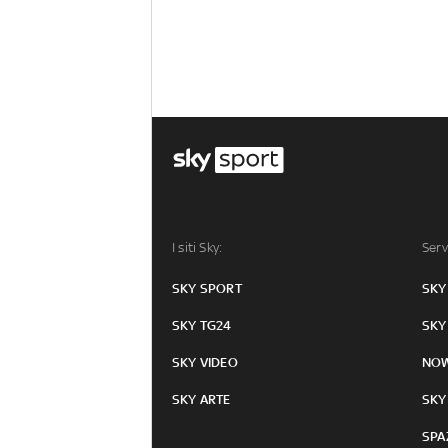
I siti Sky:
Serv
SKY SPORT
SKY
SKY TG24
SKY
SKY VIDEO
NO
SKY ARTE
SKY
SPA