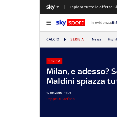
Esplora tutte le offerte S
In evidenza:
RI
CALCIO
SERIE A
News
High
SERIE A
Milan, e adesso? Se
Maldini spiazza tu
12 ott 2016 - 11:05
Peppe Di Stefano