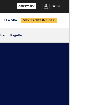
LOGIN
OFFERTE SKY
N
F1 A SPA
SKY SPORT INSIDER
dre
Pagelle