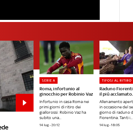
SERIE A
TIFOSI AL RITIRO
Roma, infortunio al
Raduno Fiorenti
ginocchio per Robinio Vaz
il più acclamato
Infortunio in casa Roma nei
Allenamento aperto
primi giorni di ritiro dei
in occasione del 
giallorossi: Robinio Vaz ha
giorno di raduno d
subito una...
Fiorentina. Tanti i...
14 lug - 20:12
14 lug - 18:05
iede