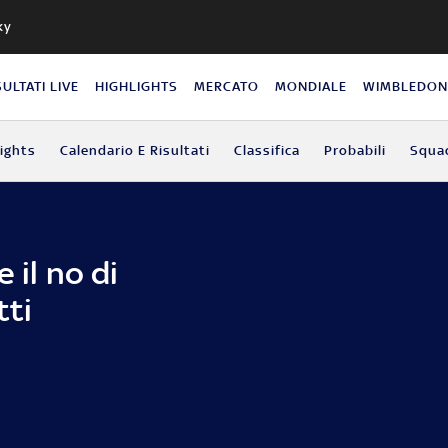
ky
SULTATI LIVE
HIGHLIGHTS
MERCATO
MONDIALE
WIMBLEDO
lights
Calendario E Risultati
Classifica
Probabili
Squa
 il no di
tti