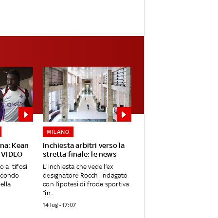
MILANO
na: Kean
Inchiesta arbitri verso la
. VIDEO
stretta finale: le news
 ai tifosi
L'inchiesta che vede l’ex
secondo
designatore Rocchi indagato
ella
con l’ipotesi di frode sportiva
“in...
14 lug - 17:07