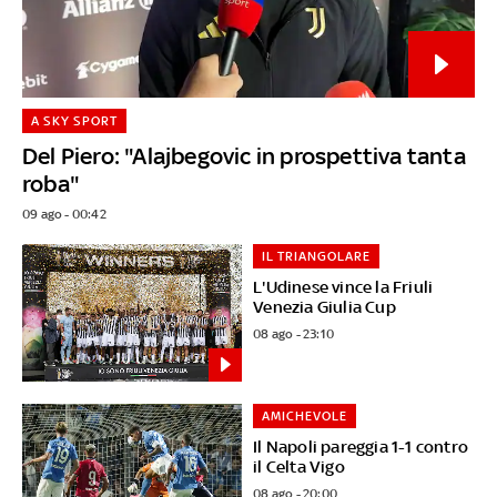
A SKY SPORT
Del Piero: "Alajbegovic in prospettiva tanta
roba"
09 ago - 00:42
IL TRIANGOLARE
L'Udinese vince la Friuli
Venezia Giulia Cup
08 ago - 23:10
AMICHEVOLE
Il Napoli pareggia 1-1 contro
il Celta Vigo
08 ago - 20:00