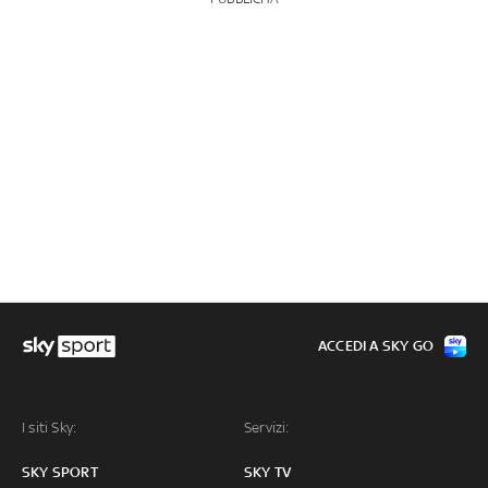
ACCEDI A SKY GO
I siti Sky:
Servizi:
SKY SPORT
SKY TV