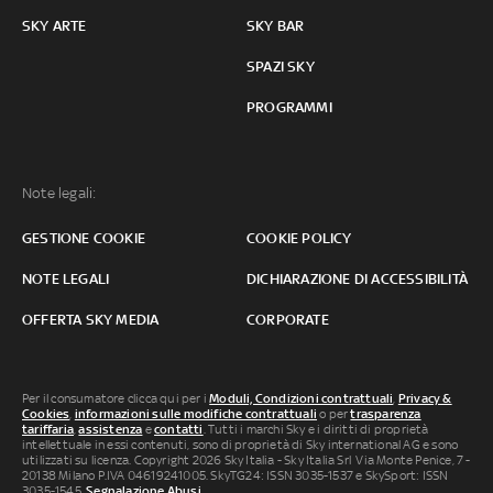
SKY ARTE
SKY BAR
SPAZI SKY
PROGRAMMI
Note legali:
GESTIONE COOKIE
COOKIE POLICY
NOTE LEGALI
DICHIARAZIONE DI ACCESSIBILITÀ
OFFERTA SKY MEDIA
CORPORATE
Per il consumatore clicca qui per i
Moduli, Condizioni contrattuali
,
Privacy &
Cookies
,
informazioni sulle modifiche contrattuali
o per
trasparenza
tariffaria
,
assistenza
e
contatti
. Tutti i marchi Sky e i diritti di proprietà
intellettuale in essi contenuti, sono di proprietà di Sky international AG e sono
utilizzati su licenza. Copyright 2026 Sky Italia - Sky Italia Srl Via Monte Penice, 7 -
20138 Milano P.IVA 04619241005. SkyTG24: ISSN 3035-1537 e SkySport: ISSN
3035-1545.
Segnalazione Abusi