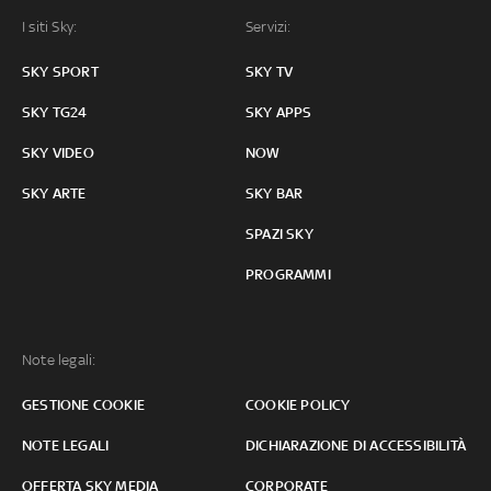
I siti Sky:
Servizi:
SKY SPORT
SKY TV
SKY TG24
SKY APPS
SKY VIDEO
NOW
SKY ARTE
SKY BAR
SPAZI SKY
PROGRAMMI
Note legali:
GESTIONE COOKIE
COOKIE POLICY
NOTE LEGALI
DICHIARAZIONE DI ACCESSIBILITÀ
OFFERTA SKY MEDIA
CORPORATE