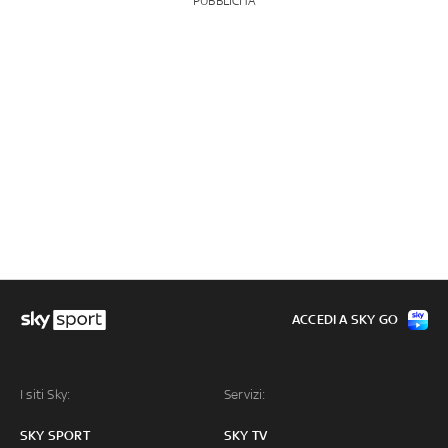
PUBBLICITÀ
ACCEDI A SKY GO
I siti Sky:
Servizi:
SKY SPORT
SKY TV