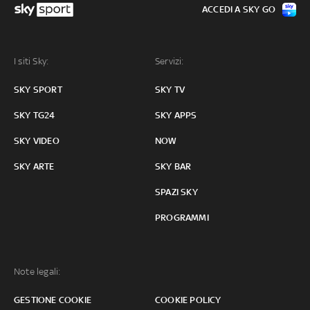
ACCEDI A SKY GO
I siti Sky:
Servizi:
SKY SPORT
SKY TV
SKY TG24
SKY APPS
SKY VIDEO
NOW
SKY ARTE
SKY BAR
SPAZI SKY
PROGRAMMI
Note legali:
GESTIONE COOKIE
COOKIE POLICY