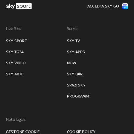
ACCEDI A SKY GO
I siti Sky:
Servizi:
SKY SPORT
SKY TV
SKY TG24
SKY APPS
SKY VIDEO
NOW
SKY ARTE
SKY BAR
SPAZI SKY
PROGRAMMI
Note legali:
GESTIONE COOKIE
COOKIE POLICY