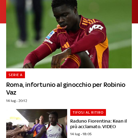
SERIE A
Roma, infortunio al ginocchio per Robinio
Vaz
14 lug - 20:12
TIFOSI AL RITIRO
Raduno Fiorentina: Kean il
più acclamato. VIDEO
14 lug - 18:05